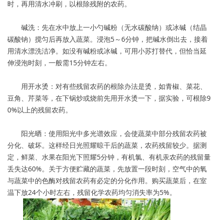
时，再用清水冲刷，以根除残附的农药。
碱洗：先在水中放上一小勺碱粉（无水碳酸纳）或冰碱（结晶
碳酸钠）搅匀后再放入蔬菜。浸泡5～6分钟，把碱水倒出去，接着
用清水漂洗洁净。如没有碱粉或冰碱，可用小苏打替代，但恰当延
伸浸泡时刻，一般需15分钟左右。
用开水烫：对有些残留农药的根除办法是烫，如青椒、菜花、
豆角、芹菜等，在下锅炒或烧前先用开水烫一下，据实验，可根除9
0%以上的残留农药。
阳光晒：使用阳光中多光谱效应，会使蔬菜中部分残留农药被
分化、破坏。这样经日光照耀晾干后的蔬菜，农药残留较少。据测
定，鲜菜、水果在阳光下照耀5分钟，有机氯、有机汞农药的残留量
丢失达60%。关于方便贮藏的蔬菜，先放置一段时刻，空气中的氧
与蔬菜中的色酶对残留农药有必定的分化作用。购买蔬菜后，在室
温下放24个小时左右，残留化学农药均匀消失率为5%。