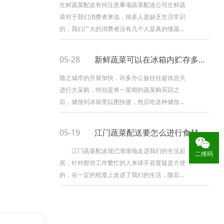
食品生产经营单位及消费者等各个方面的密切
生鲜蔬菜配送有何注意事项蔬菜配送公司生鲜蔬
菜对于我们消费者来说，很多人是缺乏生活常识
的，我们广大的消费者没有几个人是真的懂蔬菜
的，哪种好，为什么好，这个菜是不是好，农药
少？大家一个共同的买菜误区，就是认为干净
05-28
新鲜蔬菜可以在冰箱内贮存多久？
的，好看的就是新鲜的。其实并不是这样，许多
蔬菜拥有农药等化学成分在里面，那么这些化学
随之城市的开展加快，许多办公族往往趁休息天
进行大采购，特别是将一星期的蔬菜购买回之
后，储放到冰箱里以图快捷，然后吃这种储放了
几天的蔬莱是十分阴险的。江门蔬菜配送提醒
您：长期在冰箱里存储蔬菜十分阴险，而危险也
05-19
江门蔬菜配送要怎么进行食材保鲜？
多来源于蔬菜本身富含的硝酸盐，由于硝酸盐本
身无毒，殊不知在贮藏一段时间今后，因为酶和
江门蔬菜配送现已渐渐地走进我们的生活起
二维码
细
居，针对那些工作繁忙的人来讲不容置疑是方便
的，在一定的程度上改进了我们的生活，随后作
为江门蔬菜配送须留心的地方是许多的，而关键
的一点就是蔬菜保鲜的问题，那么你知道江门蔬
菜配送要怎么进行保鲜。 蔬菜要搞好保鲜，
生鲜是不是需要冷链来配送？针对这一问题，根