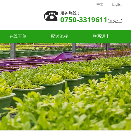
|
中文
English
服务热线：
0750-3319611
(区先生)
在线下单
配送流程
联系源丰