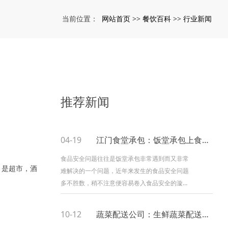
网站首页
餐饮百科
行业新闻
当前位置：
>>
>>
推荐新闻
04-19
江门食堂承包：饭堂承包上食品安全要注意什么呢
食品安全问题往往是饭堂承包非常遇到而又非常
？是超市，酒
难解决的一个问题，近年来发生的食品安全问题
多不胜数，稍不注意便容易卷入食品安全的漩
涡，所以在承包饭堂之前要做好食品安全方面的
沟通渠道。1、加强食品生产经营单位卫生管理制
10-12
蔬菜配送公司：生鲜蔬菜配送注意事项
度建设 食品安全水平的提高需要卫生监督部门、